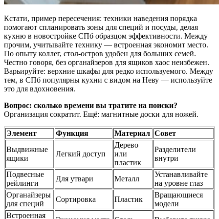
Кстати, пример пересечения: техники наведения порядка
помогают спланировать зоны для специй и посуды, делая
кухню в новостройке СПб образцом эффективности. Между
прочим, учитывайте технику — встроенная экономит место.
По опыту коллег, стол-остров удобен для больших семей.
Честно говоря, без органайзеров для ящиков хаос неизбежен.
Варьируйте: верхние шкафы для редко используемого. Между
тем, в СПб популярны кухни с видом на Неву — используйте
это для вдохновения.
Вопрос: сколько времени вы тратите на поиски?
Организация сократит. Ещё: магнитные доски для ножей.
Элемент
Функция
Материал
Совет
Дерево
Выдвижные
Разделители
Легкий доступ
или
ящики
внутри
пластик
Подвесные
Устанавливайте
Для утвари
Металл
рейлинги
на уровне глаз
Органайзеры
Вращающиеся
Сортировка
Пластик
для специй
модели
Встроенная