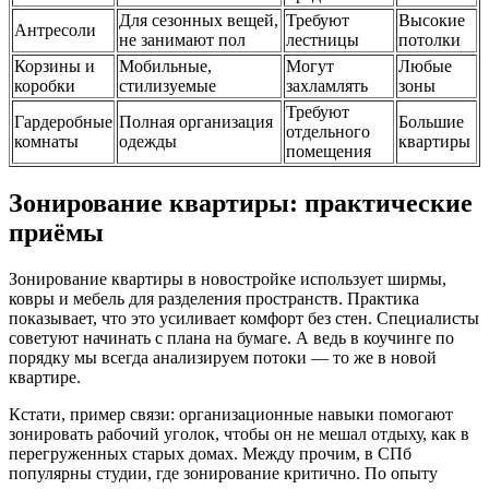
Для сезонных вещей,
Требуют
Высокие
Антресоли
не занимают пол
лестницы
потолки
Корзины и
Мобильные,
Могут
Любые
коробки
стилизуемые
захламлять
зоны
Требуют
Гардеробные
Полная организация
Большие
отдельного
комнаты
одежды
квартиры
помещения
Зонирование квартиры: практические
приёмы
Зонирование квартиры в новостройке использует ширмы,
ковры и мебель для разделения пространств. Практика
показывает, что это усиливает комфорт без стен. Специалисты
советуют начинать с плана на бумаге. А ведь в коучинге по
порядку мы всегда анализируем потоки — то же в новой
квартире.
Кстати, пример связи: организационные навыки помогают
зонировать рабочий уголок, чтобы он не мешал отдыху, как в
перегруженных старых домах. Между прочим, в СПб
популярны студии, где зонирование критично. По опыту