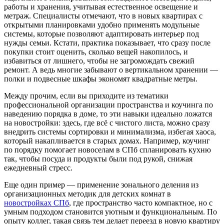
работы и хранения, учитывая естественное освещение и
метраж. Специалисты отмечают, что в новых квартирах с
открытыми планировками удобно применять модульные
системы, которые позволяют адаптировать интерьер под
нужды семьи. Кстати, практика показывает, что сразу после
покупки стоит оценить, сколько вещей накопилось, и
избавиться от лишнего, чтобы не загромождать свежий
ремонт. А ведь многие забывают о вертикальном хранении —
полки и подвесные шкафы экономят квадратные метры.
Между прочим, если вы приходите из тематики
профессиональной организации пространства и коучинга по
наведению порядка в доме, то эти навыки идеально ложатся
на новостройки: здесь, где всё с чистого листа, можно сразу
внедрить системы сортировки и минимализма, избегая хаоса,
который накапливается в старых домах. Например, коучинг
по порядку помогает новоселам в СПб спланировать кухню
так, чтобы посуда и продукты были под рукой, снижая
ежедневный стресс.
Еще один пример — применение зонального деления из
организационных методик для детских комнат в
новостройках СПб
, где пространство часто компактное, но с
умным подходом становится уютным и функциональным. По
опыту коллег, такая связь тем делает переезд в новую квартиру