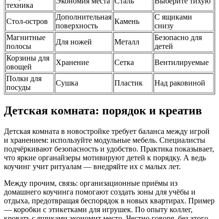
Экономия места
Сталь
Выберите тихую
техника
Дополнительная
С ящиками
Стол-остров
Камень
поверхность
снизу
Магнитные
Безопасно для
Для ножей
Металл
полосы
детей
Корзины для
Хранение
Сетка
Вентилируемые
овощей
Полки для
Сушка
Пластик
Над раковиной
посуды
Детская комната: порядок и креатив
Детская комната в новостройке требует баланса между игрой
и хранением: используйте модульные мебель. Специалисты
подчёркивают безопасность и удобство. Практика показывает,
что яркие органайзеры мотивируют детей к порядку. А ведь
коучинг учит ритуалам — внедряйте их с малых лет.
Между прочим, связь: организационные приёмы из
домашнего коучинга помогают создать зоны для учёбы и
отдыха, предотвращая беспорядок в новых квартирах. Пример
— коробки с этикетками для игрушек. По опыту коллег,
кровать с ящиками экономит место. Честно говоря, без этого