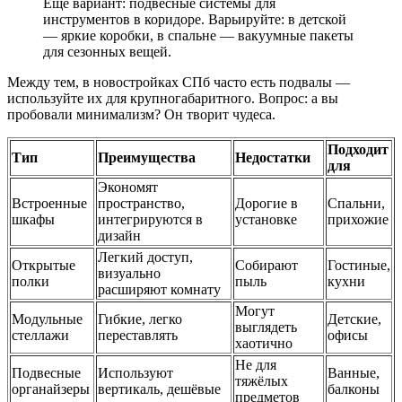
Ещё вариант: подвесные системы для
инструментов в коридоре. Варьируйте: в детской
— яркие коробки, в спальне — вакуумные пакеты
для сезонных вещей.
Между тем, в новостройках СПб часто есть подвалы —
используйте их для крупногабаритного. Вопрос: а вы
пробовали минимализм? Он творит чудеса.
Подходит
Тип
Преимущества
Недостатки
для
Экономят
Встроенные
пространство,
Дорогие в
Спальни,
шкафы
интегрируются в
установке
прихожие
дизайн
Легкий доступ,
Открытые
Собирают
Гостиные,
визуально
полки
пыль
кухни
расширяют комнату
Могут
Модульные
Гибкие, легко
Детские,
выглядеть
стеллажи
переставлять
офисы
хаотично
Не для
Подвесные
Используют
Ванные,
тяжёлых
органайзеры
вертикаль, дешёвые
балконы
предметов