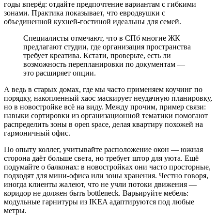
годы вперёд: отдайте предпочтение вариантам с гибкими
зонами. Практика показывает, что евродвушки с
объединенной кухней-гостиной идеальны для семей.
Специалисты отмечают, что в СПб многие ЖК
предлагают студии, где организация пространства
требует креатива. Кстати, проверьте, есть ли
возможность перепланировки по документам —
это расширяет опции.
А ведь в старых домах, где мы часто применяем коучинг по
порядку, накопленный хаос маскирует неудачную планировку,
но в новостройке всё на виду. Между прочим, пример связи:
навыки сортировки из организационной тематики помогают
распределить зоны в open space, делая квартиру похожей на
гармоничный офис.
По опыту коллег, учитывайте расположение окон — южная
сторона даёт больше света, но требует штор для уюта. Ещё
подумайте о балконах: в новостройках они часто просторные,
подходят для мини-офиса или зоны хранения. Честно говоря,
иногда клиенты жалеют, что не учли потоки движения —
коридор не должен быть bottleneck. Варьируйте мебель:
модульные гарнитуры из IKEA адаптируются под любые
метры.