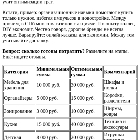
учит оптимизации трат.
Кстати, пример: организационные навыки помогают купить
только нужное, избегая импульсов в новостройке. Между
прочим, в СПб много магазинов с акциями. По опыту коллег,
DIY экономит. Честно говоря, дорогие бренды не всегда
лучше. Варьируйте: онлайн-заказы для экономии. Между тем,
учитывайте доставку.
Вопрос: сколько готовы потратить?
Разделите на этапы.
Ещё: ищите отзывы.
Минимальная
Оптимальная
Категория
Комментарий
сумма
сумма
Мебель для
Шкафы и
10 000 руб.
30 000 руб.
хранения
полки
Коробки,
Органайзеры
5 000 руб.
15 000 руб.
разделители
Ширмы,
Зонирование
3 000 руб.
10 000 руб.
ковры
Техника и
Кухня
15 000 руб.
40 000 руб.
аксессуары
Игрушки
Детская
8 000 руб.
20 000 руб.